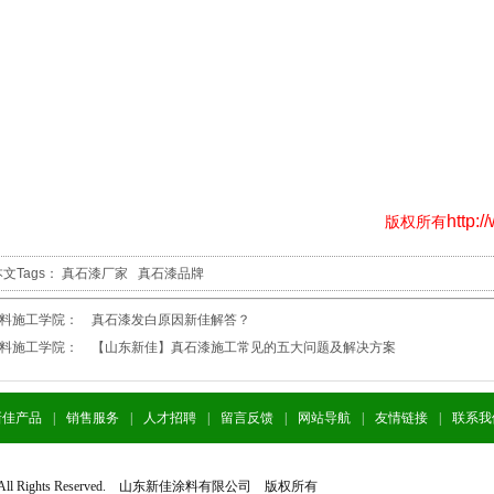
http:/
版权所有
文Tags：
真石漆厂家
真石漆品牌
涂料施工学院：
真石漆发白原因新佳解答？
涂料施工学院：
【山东新佳】真石漆施工常见的五大问题及解决方案
新佳产品
|
销售服务
|
人才招聘
|
留言反馈
|
网站导航
|
友情链接
|
联系我
020 All Rights Reserved. 山东新佳涂料有限公司 版权所有