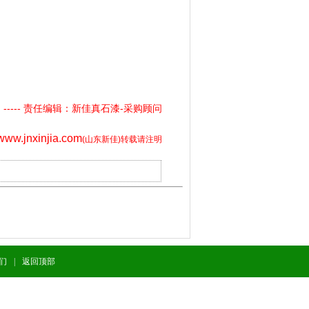
----- 责任编辑：新佳真石漆-采购顾问
/www.jnxinjia.com
(山东新佳)转载请注明
们
|
返回顶部