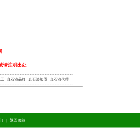
问
佳)转载请注明出处
施工
真石漆品牌
真石漆加盟
真石漆代理
们
|
返回顶部