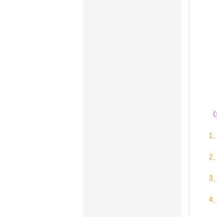
《
1
2
3
4