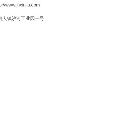
://www.jnxinjia.com
历城区王舍人镇沙河工业园一号