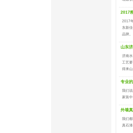
201
201
东新佳
品牌。
山东济
济南水
工艺要
得来山
专业的
我们说
家装中
外墙真
我们都
真石漆