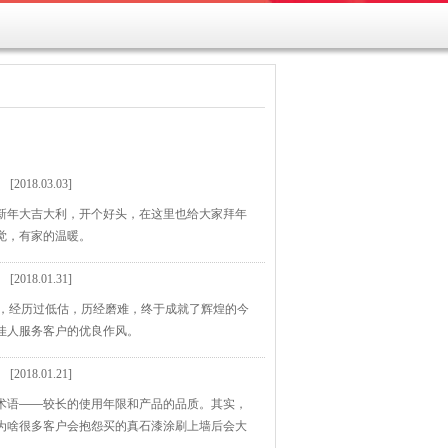
[2018.03.03]
新年大吉大利，开个好头，在这里也给大家拜年
觉，有家的温暖。
[2018.01.31]
雨，经历过低估，历经磨难，终于成就了辉煌的今
佳人服务客户的优良作风。
[2018.01.21]
术语——较长的使用年限和产品的品质。其实，
为啥很多客户会抱怨买的真石漆涂刷上墙后会大