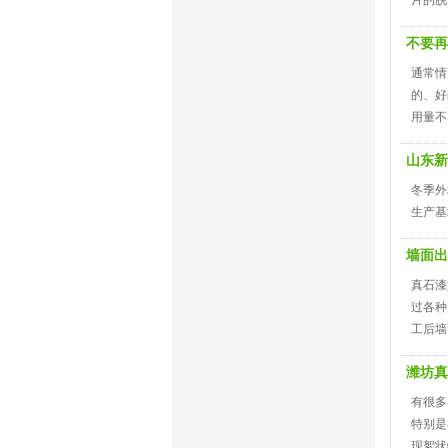
片的脱
不要再
通常情
的、好
用量不
山东新
冬季外
生产基
墙面出
真石漆
过各种
工后墙
潍坊真
有很多
特别是
现絮状