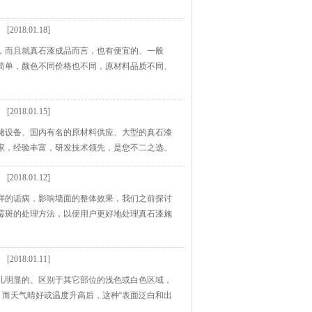
[2018.01.18]
，而且就真石漆成品而言，也有便宜的、一般
简单，颜色不同价格也不同，原材料品质不同、
[2018.01.15]
储设备、国内有名的原材料供应、大型的真石漆
家，经验丰富，研发技术领先，是您不二之选。
[2018.01.12]
样的诟病，影响墙面的整体效果，我们之前探讨
霉斑的处理方法，以便用户更好地处理真石漆施
[2018.01.11]
儿明显的、区别于其它部位的浅色或白色区域，
。而天气晴好或温度升高后，这种“表面泛白和出