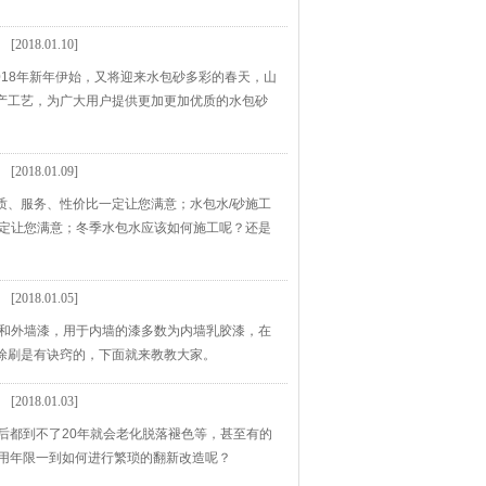
[2018.01.10]
018年新年伊始，又将迎来水包砂多彩的春天，山
产工艺，为广大用户提供更加更加优质的水包砂
[2018.01.09]
质、服务、性价比一定让您满意；水包水/砂施工
一定让您满意；冬季水包水应该如何施工呢？还是
[2018.01.05]
漆和外墙漆，用于内墙的漆多数为内墙乳胶漆，在
涂刷是有诀窍的，下面就来教教大家。
[2018.01.03]
后都到不了20年就会老化脱落褪色等，甚至有的
使用年限一到如何进行繁琐的翻新改造呢？