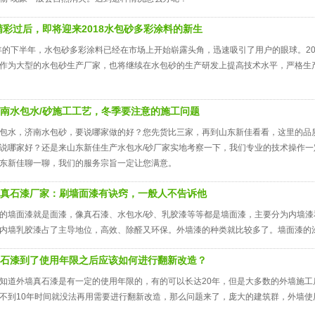
7精彩过后，即将迎来2018水包砂多彩涂料的新生
7年的下半年，水包砂多彩涂料已经在市场上开始崭露头角，迅速吸引了用户的眼球。2
作为大型的水包砂生产厂家，也将继续在水包砂的生产研发上提高技术水平，严格生
南水包水/砂施工工艺，冬季要注意的施工问题
包水，济南水包砂，要说哪家做的好？您先货比三家，再到山东新佳看看，这里的品
说哪家好？还是来山东新佳生产水包水/砂厂家实地考察一下，我们专业的技术操作
东新佳聊一聊，我们的服务宗旨一定让您满意。
真石漆厂家：刷墙面漆有诀窍，一般人不告诉他
的墙面漆就是面漆，像真石漆、水包水/砂、乳胶漆等等都是墙面漆，主要分为内墙
内墙乳胶漆占了主导地位，高效、除醛又环保。外墙漆的种类就比较多了。墙面漆的
石漆到了使用年限之后应该如何进行翻新改造？
知道外墙真石漆是有一定的使用年限的，有的可以长达20年，但是大多数的外墙施工
不到10年时间就没法再用需要进行翻新改造，那么问题来了，庞大的建筑群，外墙