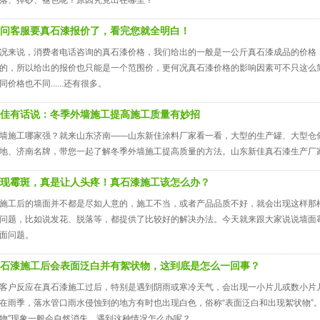
落、掉砂、褪色呢？原因究竟出在哪里？
问客服要真石漆报价了，看完您就全明白！
况来说，消费者电话咨询的真石漆价格，我们给出的一般是一公斤真石漆成品的价格
的，所以给出的报价也只能是一个范围价，更何况真石漆价格的影响因素可不只这么
同价格也不同......还有很多。
佳有话说：冬季外墙施工提高施工质量有妙招
墙施工哪家强？就来山东济南——山东新佳涂料厂家看一看，大型的生产罐、大型仓
地、济南名牌，带您一起了解冬季外墙施工提高质量的方法。山东新佳真石漆生产厂
现霉斑，真是让人头疼！真石漆施工该怎么办？
施工后的墙面并不都是尽如人意的，施工不当，或者产品品质不好，就会出现这样那
问题，比如说发花、脱落等，都提供了比较好的解决办法。今天就来跟大家说说墙面
面问题。
石漆施工后会表面泛白并有絮状物，这到底是怎么一回事？
客户反应在真石漆施工过后，特别是遇到阴雨或寒冷天气，会出现一小片儿或数小片
在雨季，落水管口雨水侵蚀到的地方有时也出现白色，俗称“表面泛白和出现絮状物”
物”现象一般会自然消失。遇到这种情况怎么办呢？