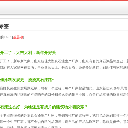
标签
TAG: [
基层漆
]
开工了，大吉大利，新年开好头
开工了，新年新气象，山东新佳大型真石漆生产厂家，山东有名的真石漆品牌企业，
愿所有人家庭幸福美满，事业蒸蒸日上。买真石漆，还是要到新佳，到新佳有家的感
佳涂料发展史丨漫漫真石漆路~
品牌从诞生到发展到延续，总有一个过程，每个厂家都是如此。山东新佳20多年风
佳真石漆的品牌靠的不是响亮的口号和多么高的销售业绩，而是产品本身的质量和新
石漆这么好，为啥还是有成片的建筑物外墙脱落？
个专业性很强的外墙真石漆生产厂家，在销售推广的过程中，我们也会用到这样一个
哪一个生产厂家，都不会说自己的品牌差，说自己的产品品质不好，除非是傻子。那